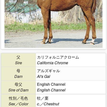
父
カリフォルニアクローム
Sire
California Chrome
母
アルズギャル
Dam
Al's Gal
母父
English Channel
Sire of Dam
English Channel
性別／毛色
牡／栗
Sex／Color
c.／Chestnut