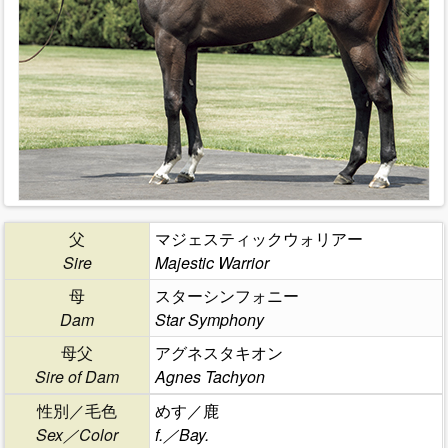
父
マジェスティックウォリアー
Sire
Majestic Warrior
母
スターシンフォニー
Dam
Star Symphony
母父
アグネスタキオン
Sire of Dam
Agnes Tachyon
性別／毛色
めす／鹿
Sex／Color
f.／Bay.