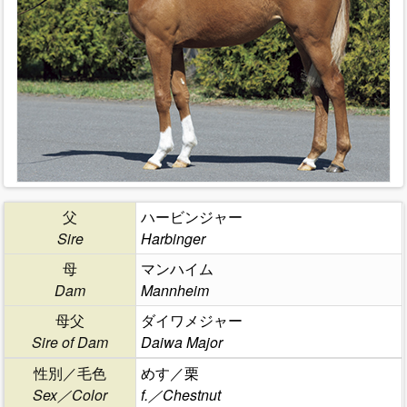
父
ハービンジャー
Sire
Harbinger
母
マンハイム
Dam
Mannheim
母父
ダイワメジャー
Sire of Dam
Daiwa Major
性別／毛色
めす／栗
Sex／Color
f.／Chestnut