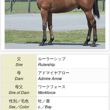
父
ルーラーシップ
Sire
Rulership
母
アドマイヤアロー
Dam
Admire Arrow
母父
ワークフォース
Sire of Dam
Workforce
性別／毛色
牡／鹿
Sex／Color
c.／Bay.