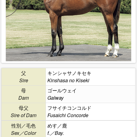
父
キンシャサノキセキ
Sire
Kinshasa no Kiseki
母
ゴールウェイ
Dam
Galway
母父
フサイチコンコルド
Sire of Dam
Fusaichi Concorde
性別／毛色
めす／鹿
Sex／Color
f.／Bay.