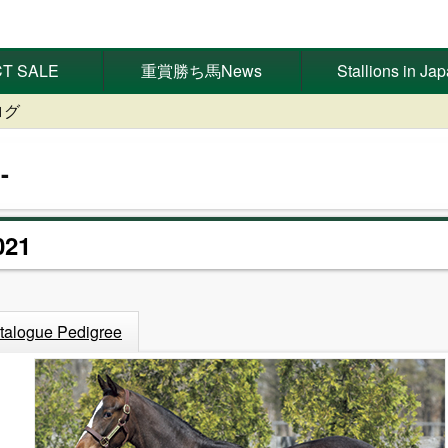
T SALE
重賞勝ち馬News
Stallions in Ja
ログ
21
talogue Pedigree