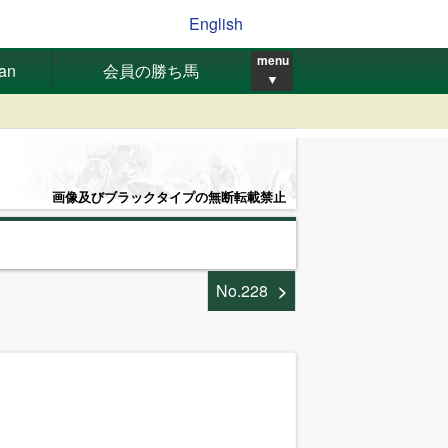
English
menu
pan
会員の勝ち馬
▼
画像及びブラックタイプの無断転載禁止
No.228