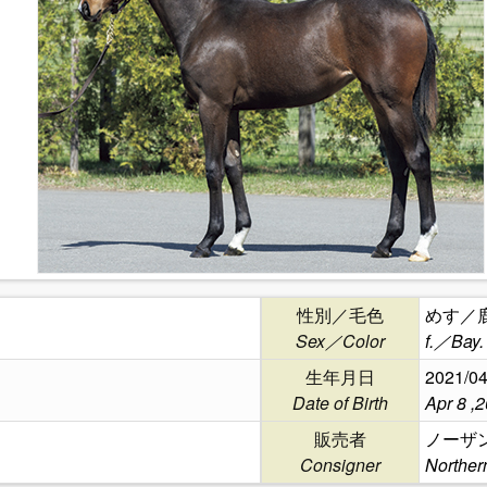
性別／毛色
めす／
Sex／Color
f.／Bay.
生年月日
2021/04
Date of Birth
Apr 8 ,
販売者
ノーザ
Consigner
Norther