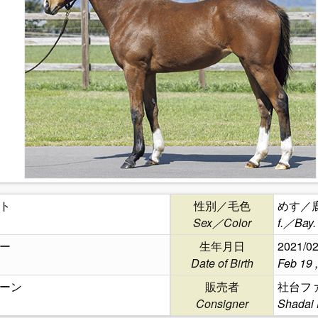
ト
性別／毛色
めす／
Sex／Color
f.／Bay.
ー
生年月日
2021/02
Date of Birth
Feb 19 
ーン
販売者
社台フ
Consigner
Shadai