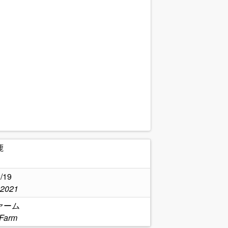
鹿
/19
,2021
ァーム
 Farm