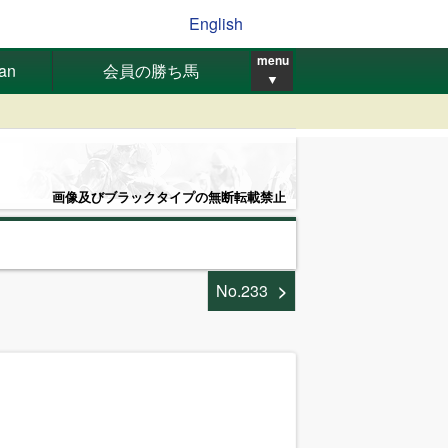
English
menu
pan
会員の勝ち馬
▼
画像及びブラックタイプの無断転載禁止
No.233