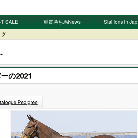
T SALE
重賞勝ち馬News
Stallions in Ja
ログ
ーの2021
talogue Pedigree