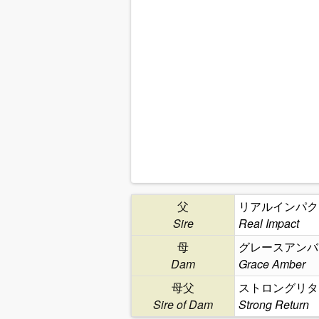
父
リアルインパク
Sire
Real Impact
母
グレースアンバ
Dam
Grace Amber
母父
ストロングリタ
Sire of Dam
Strong Return