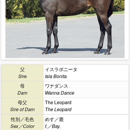
父
イスラボニータ
Sire
Isla Bonita
母
ワナダンス
Dam
Wanna Dance
母父
The Leopard
Sire of Dam
The Leopard
性別／毛色
めす／鹿
Sex／Color
f.／Bay.