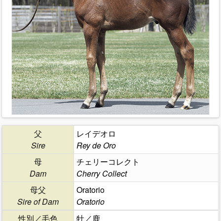
父
レイデオロ
Sire
Rey de Oro
母
チェリーコレクト
Dam
Cherry Collect
母父
Oratorio
Sire of Dam
Oratorio
性別／毛色
牡／鹿