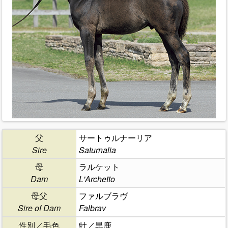
父
サートゥルナーリア
Sire
Saturnalia
母
ラルケット
Dam
L'Archetto
母父
ファルブラヴ
Sire of Dam
Falbrav
性別／毛色
牡／黒鹿