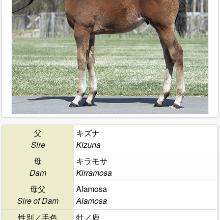
父
キズナ
Sire
Kizuna
母
キラモサ
Dam
Kirramosa
母父
Alamosa
Sire of Dam
Alamosa
性別／毛色
牡／鹿