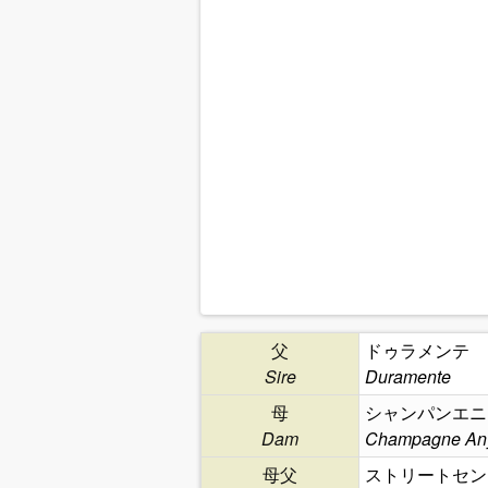
父
ドゥラメンテ
Sire
Duramente
母
シャンパンエニ
Dam
Champagne An
母父
ストリートセン