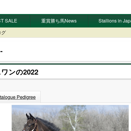
T SALE
重賞勝ち馬News
Stallions in Ja
ログ
ニワンの2022
talogue Pedigree