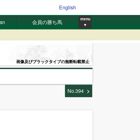
English
menu
pan
会員の勝ち馬
▼
画像及びブラックタイプの無断転載禁止
No.394