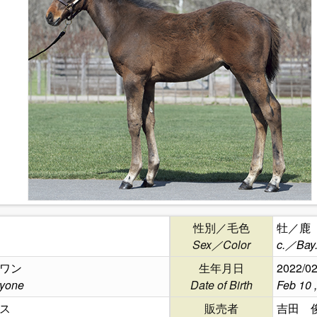
性別／毛色
牡／鹿
Sex／Color
c.／Bay
ワン
生年月日
2022/02
yone
Date of Birth
Feb 10 
ス
販売者
吉田 