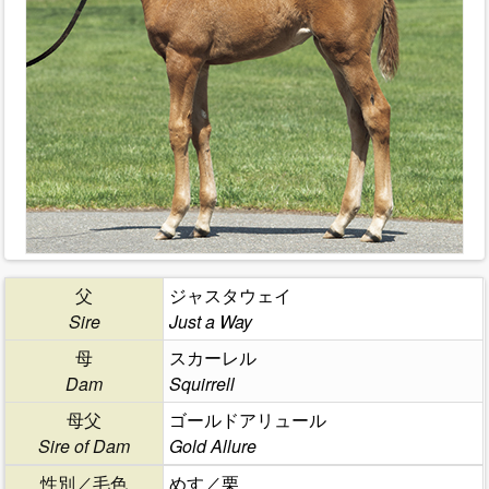
父
ジャスタウェイ
Sire
Just a Way
母
スカーレル
Dam
Squirrell
母父
ゴールドアリュール
Sire of Dam
Gold Allure
性別／毛色
めす／栗