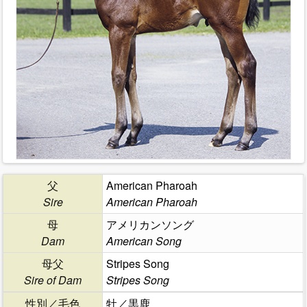
父
American Pharoah
Sire
American Pharoah
母
アメリカンソング
Dam
American Song
母父
Stripes Song
Sire of Dam
Stripes Song
性別／毛色
牡／黒鹿