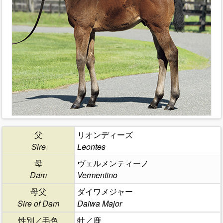
父
リオンディーズ
Sire
Leontes
母
ヴェルメンティーノ
Dam
Vermentino
母父
ダイワメジャー
Sire of Dam
Daiwa Major
性別／毛色
牡／鹿