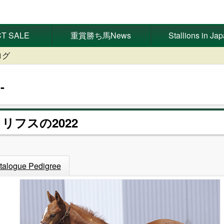
T SALE
重賞勝ち馬News
Stallions in Ja
ログ
クリフスの2022
talogue Pedigree