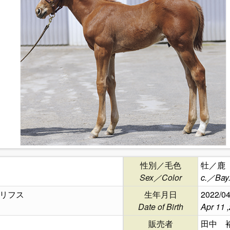
性別／毛色
牡／鹿
Sex／Color
c.／Bay
リフス
生年月日
2022/04
Date of Birth
Apr 11 
販売者
田中 