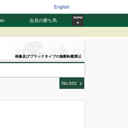
English
menu
pan
会員の勝ち馬
▼
画像及びブラックタイプの無断転載禁止
No.533