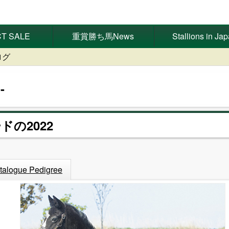
T SALE
重賞勝ち馬News
Stallions in Ja
ログ
ドの2022
talogue Pedigree