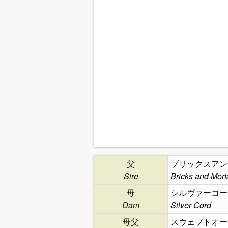
父
ブリックスアン
Sire
Bricks and Mort
母
シルヴァーコー
Dam
Silver Cord
母父
スウェプトオー