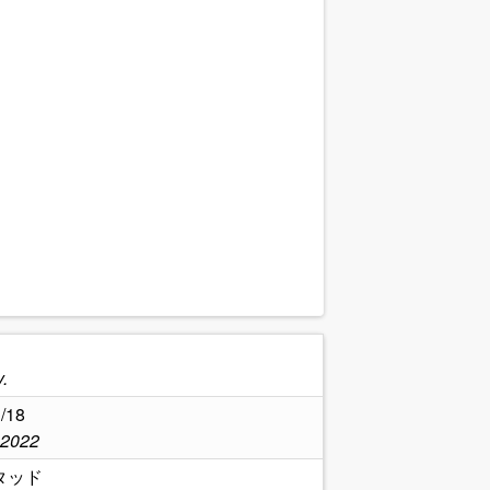
.
/18
,2022
タッド