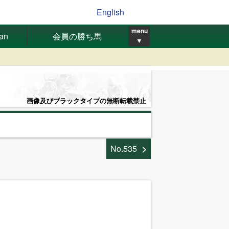
English
menu
pan
会員の勝ち馬
▼
画像及びブラックタイプの無断転載禁止
No.535