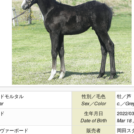
ドモルタル
性別／毛色
牡／芦
ar
Sex／Color
c.／Grey
ド
生年月日
2022/03
Date of Birth
Mar 18 
ヴァーボード
販売者
岡田ス