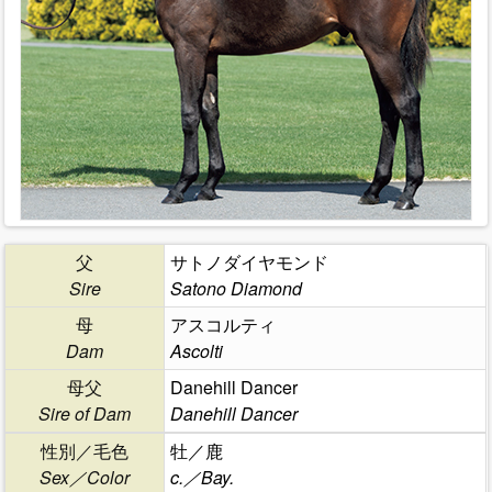
父
サトノダイヤモンド
Sire
Satono Diamond
母
アスコルティ
Dam
Ascolti
母父
Danehill Dancer
Sire of Dam
Danehill Dancer
性別／毛色
牡／鹿
Sex／Color
c.／Bay.