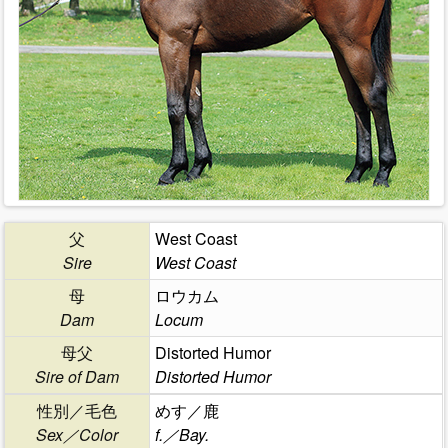
父
West Coast
Sire
West Coast
母
ロウカム
Dam
Locum
母父
Distorted Humor
Sire of Dam
Distorted Humor
性別／毛色
めす／鹿
Sex／Color
f.／Bay.