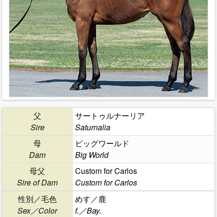
父
サートゥルナーリア
Sire
Saturnalia
母
ビッグワールド
Dam
Big World
母父
Custom for Carlos
Sire of Dam
Custom for Carlos
性別／毛色
めす／鹿
Sex／Color
f.／Bay.