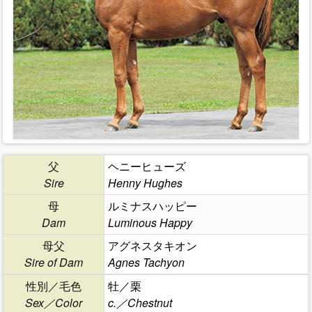
父
ヘニーヒューズ
Sire
Henny Hughes
母
ルミナスハッピー
Dam
Luminous Happy
母父
アグネスタキオン
Sire of Dam
Agnes Tachyon
性別／毛色
牡／栗
Sex／Color
c.／Chestnut