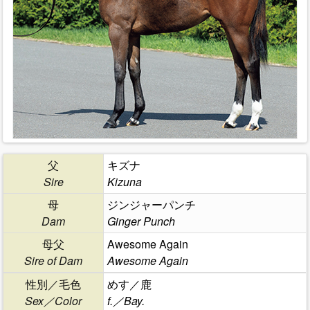
父
キズナ
Sire
Kizuna
母
ジンジャーパンチ
Dam
Ginger Punch
母父
Awesome Again
Sire of Dam
Awesome Again
性別／毛色
めす／鹿
Sex／Color
f.／Bay.