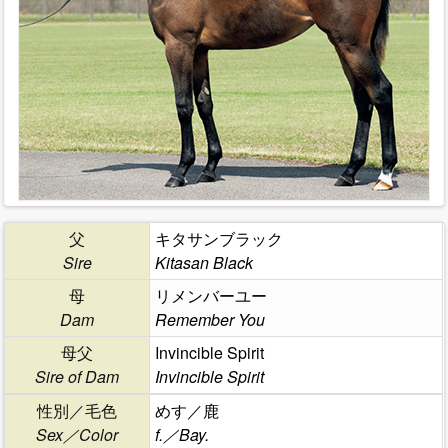
父
キタサンブラック
Sire
Kitasan Black
母
リメンバーユー
Dam
Remember You
母父
Invincible Spirit
Sire of Dam
Invincible Spirit
性別／毛色
めす／鹿
Sex／Color
f.／Bay.