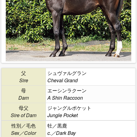
父
シュヴァルグラン
Sire
Cheval Grand
母
エーシンラクーン
Dam
A Shin Raccoon
母父
ジャングルポケット
Sire of Dam
Jungle Pocket
性別／毛色
牡／黒鹿
Sex／Color
c.／Dark Bay