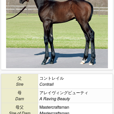
父
コントレイル
Sire
Contrail
母
アレイヴィングビューティ
Dam
A Raving Beauty
母父
Mastercraftsman
Sire of Dam
Mastercraftsman