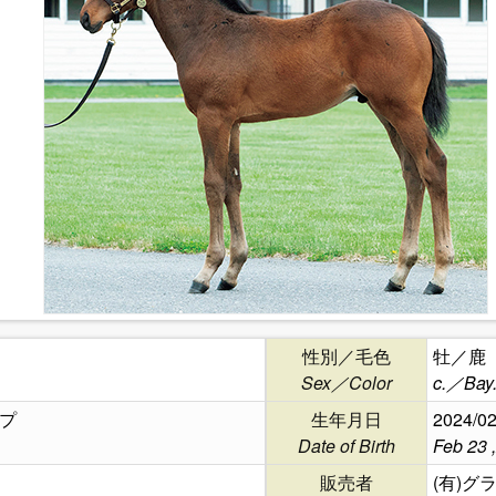
性別／毛色
牡／鹿
Sex／Color
c.／Bay
プ
生年月日
2024/02
Date of Birth
Feb 23 
販売者
(有)グ