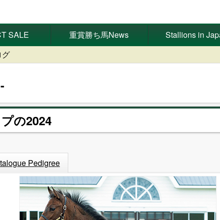
T SALE
重賞勝ち馬News
Stallions in Ja
ログ
プの2024
talogue Pedigree