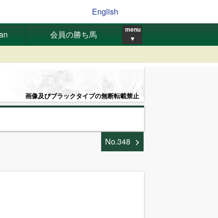
English
menu
pan
会員の勝ち馬
▼
画像及びブラックタイプの無断転載禁止
No.348