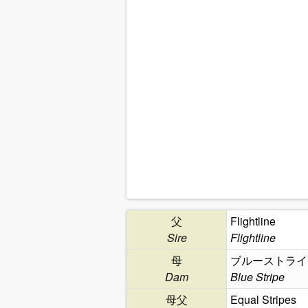
父
Flightline
Sire
Flightline
母
ブルーストライ
Dam
Blue Stripe
母父
Equal Stripes