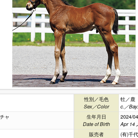
性別／毛色
牡／鹿
Sex／Color
c.／Bay
チャ
生年月日
2024/04
Date of Birth
Apr 14 
販売者
(有)千