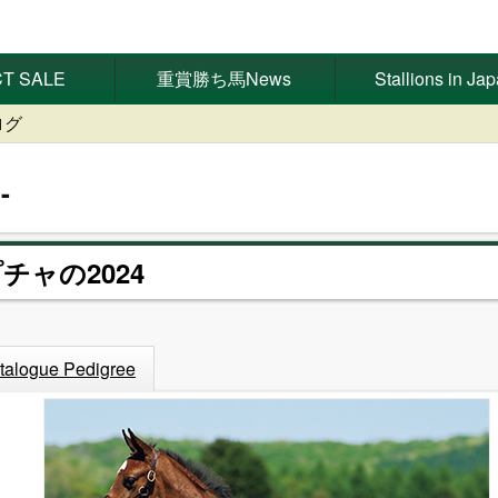
T SALE
重賞勝ち馬News
Stallions in Ja
ログ
プチャの2024
talogue Pedigree