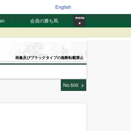
English
menu
pan
会員の勝ち馬
▼
画像及びブラックタイプの無断転載禁止
No.500