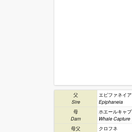
父
エピファネイア
Sire
Epiphaneia
母
ホエールキャプ
Dam
Whale Capture
母父
クロフネ