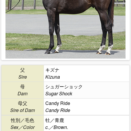
父
キズナ
Sire
Kizuna
母
シュガーショック
Dam
Sugar Shock
母父
Candy Ride
Sire of Dam
Candy Ride
性別／毛色
牡／青鹿
Sex／Color
c.／Brown.