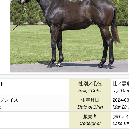
ト
性別／毛色
牡／黒
Sex／Color
c.／Dar
ブレイス
生年月日
2024/03
e
Date of Birth
Mar 23 
販売者
(株)
Consigner
Lake Vi