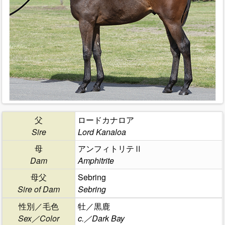
父
ロードカナロア
Sire
Lord Kanaloa
母
アンフィトリテⅡ
Dam
Amphitrite
母父
Sebring
Sire of Dam
Sebring
性別／毛色
牡／黒鹿
Sex／Color
c.／Dark Bay