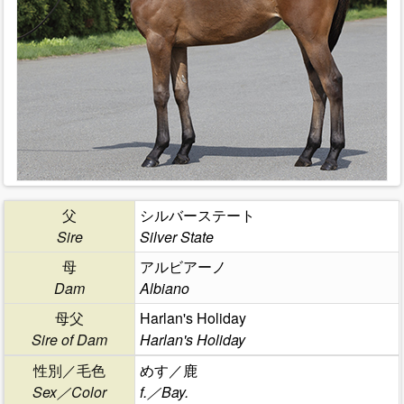
父
シルバーステート
Sire
Silver State
母
アルビアーノ
Dam
Albiano
母父
Harlan's Holiday
Sire of Dam
Harlan's Holiday
性別／毛色
めす／鹿
Sex／Color
f.／Bay.