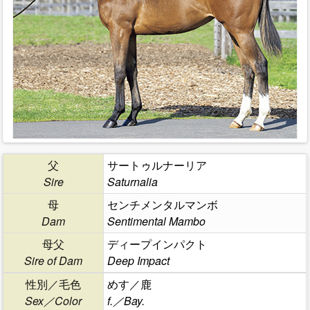
父
サートゥルナーリア
Sire
Saturnalia
母
センチメンタルマンボ
Dam
Sentimental Mambo
母父
ディープインパクト
Sire of Dam
Deep Impact
性別／毛色
めす／鹿
Sex／Color
f.／Bay.