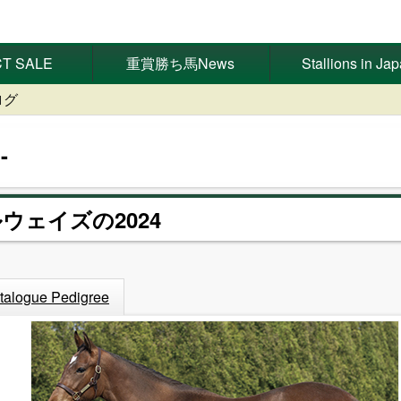
T SALE
重賞勝ち馬News
Stallions in Ja
ログ
ルウェイズの2024
talogue Pedigree