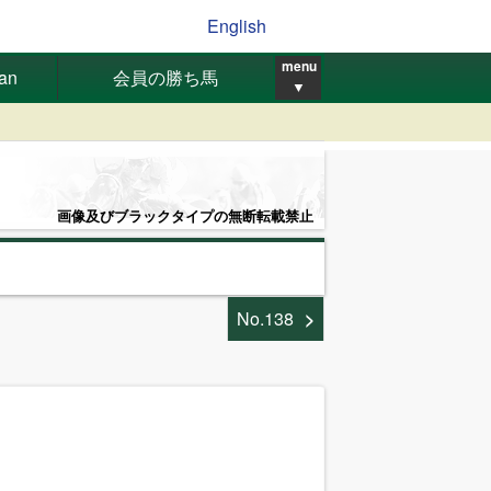
English
menu
pan
会員の勝ち馬
▼
画像及びブラックタイプの無断転載禁止
No.138