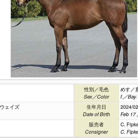
性別／毛色
めす／
Sex／Color
f.／Bay.
ウェイズ
生年月日
2024/02
Date of Birth
Feb 17 
販売者
C. Fipk
Consigner
C. Fipke