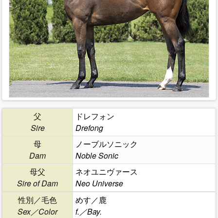
父
ドレフォン
Sire
Drefong
母
ノーブルソニック
Dam
Noble Sonic
母父
ネオユニヴァース
Sire of Dam
Neo Universe
性別／毛色
めす／鹿
Sex／Color
f.／Bay.