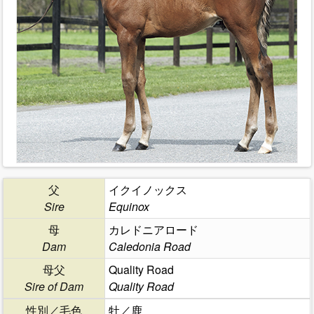
父
イクイノックス
Sire
Equinox
母
カレドニアロード
Dam
Caledonia Road
母父
Quality Road
Sire of Dam
Quality Road
性別／毛色
牡／鹿