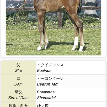
父
イクイノックス
Sire
Equinox
母
ビーコンターン
Dam
Beacon Tarn
母父
Shamardal
Sire of Dam
Shamardal
性別／毛色
牡／鹿