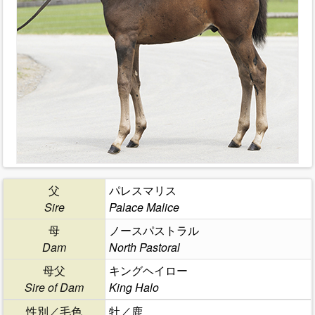
父
パレスマリス
Sire
Palace Malice
母
ノースパストラル
Dam
North Pastoral
母父
キングヘイロー
Sire of Dam
King Halo
性別／毛色
牡／鹿