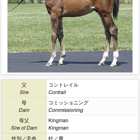
父
コントレイル
Sire
Contrail
母
コミッショニング
Dam
Commissioning
母父
Kingman
Sire of Dam
Kingman
性別／毛色
牡／鹿