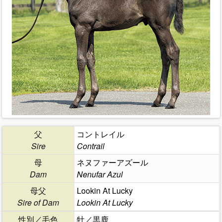
父
コントレイル
Sire
Contrail
母
ネヌファーアズール
Dam
Nenufar Azul
母父
Lookin At Lucky
Sire of Dam
Lookin At Lucky
性別／毛色
牡／黒鹿