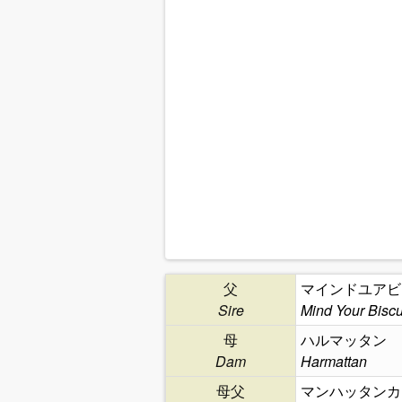
父
マインドユアビ
Sire
Mind Your Biscu
母
ハルマッタン
Dam
Harmattan
母父
マンハッタンカ