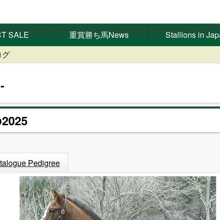
T SALE
重賞勝ち馬News
Stallions in Ja
ログ
2025
talogue Pedigree