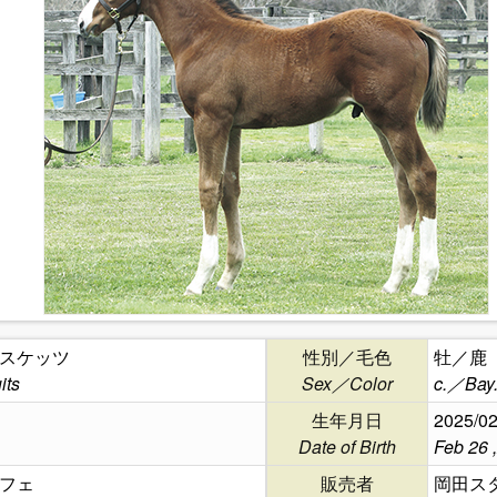
スケッツ
性別／毛色
牡／鹿
its
Sex／Color
c.／Bay
生年月日
2025/02
Date of Birth
Feb 26 
フェ
販売者
岡田ス