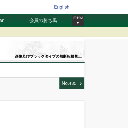
English
menu
pan
会員の勝ち馬
▼
画像及びブラックタイプの無断転載禁止
No.435