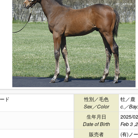
ード
性別／毛色
牡／鹿
Sex／Color
c.／Bay
生年月日
2025/02
Date of Birth
Feb 3 ,
販売者
(有)ノ