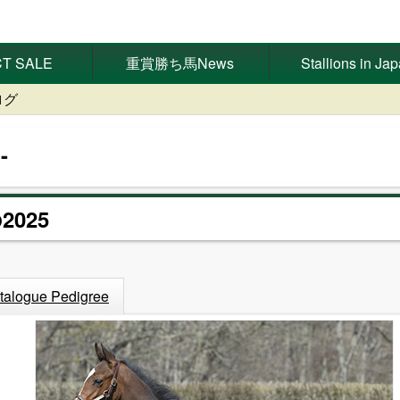
T SALE
重賞勝ち馬News
Stallions in Ja
ログ
2025
talogue Pedigree