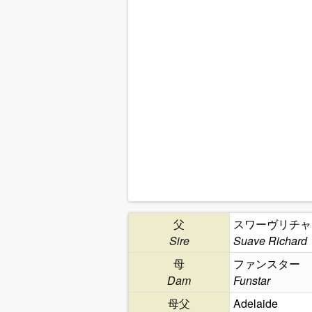
父
スワーヴリチャ
Sire
Suave Richard
母
ファンスター
Dam
Funstar
母父
Adelaide