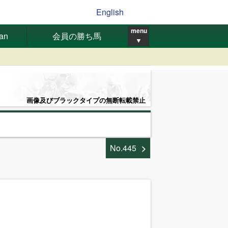
English
menu
pan
会員の勝ち馬
▼
画像及びブラックタイプの無断転載禁止
No.445