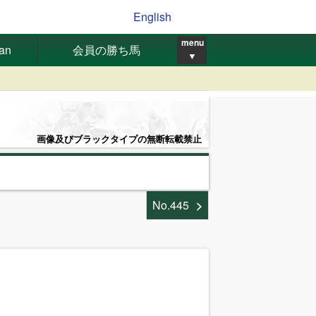
English
menu
pan
会員の勝ち馬
▼
画像及びブラックタイプの無断転載禁止
No.445