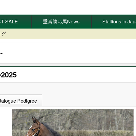
T SALE
重賞勝ち馬News
Stallions in Ja
ログ
2025
talogue Pedigree