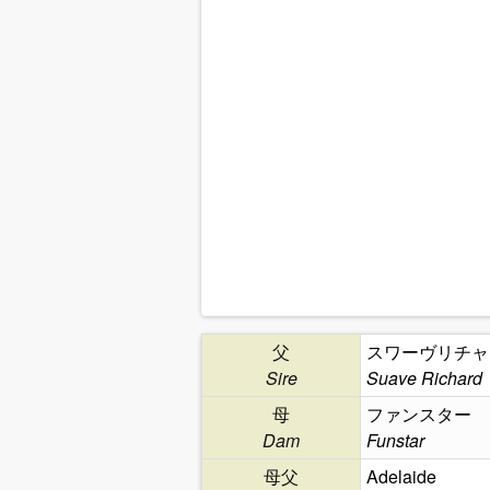
父
スワーヴリチャ
Sire
Suave Richard
母
ファンスター
Dam
Funstar
母父
Adelaide