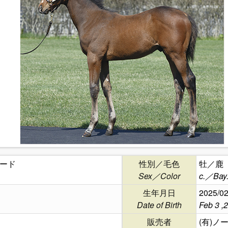
ード
性別／毛色
牡／鹿
Sex／Color
c.／Bay
生年月日
2025/02
Date of Birth
Feb 3 ,
販売者
(有)ノ