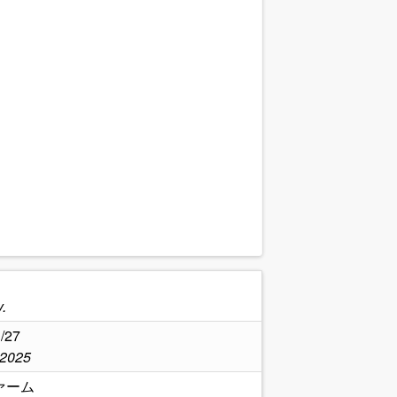
.
/27
,2025
ァーム