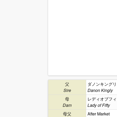
父
ダノンキングリ
Sire
Danon Kingly
母
レディオブフィ
Dam
Lady of Fifty
母父
After Market