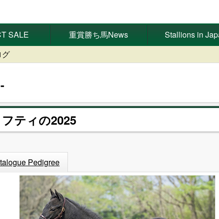
T SALE
重賞勝ち馬News
Stallions in Ja
ログ
ィフティの2025
talogue Pedigree