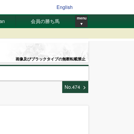
English
menu
pan
会員の勝ち馬
▼
画像及びブラックタイプの無断転載禁止
No.474