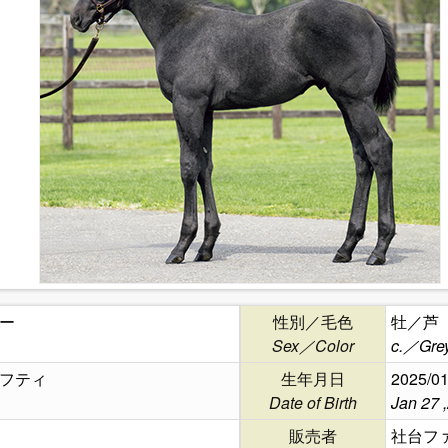
ー
性別／毛色
牡／芦
Sex／Color
c.／Grey
フティ
生年月日
2025/01
Date of Birth
Jan 27 
販売者
社台フ