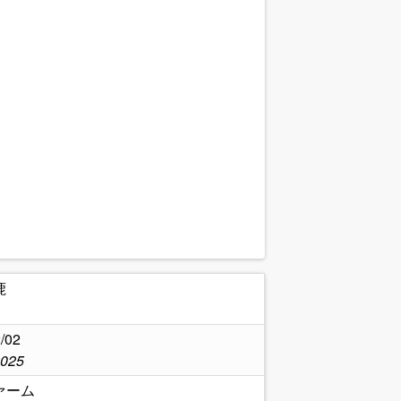
鹿
/02
2025
ァーム