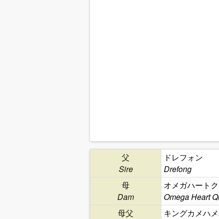
父
ドレフォン
Sire
Drefong
母
オメガハートク
Dam
Omega Heart Q
母父
キングカメハメ