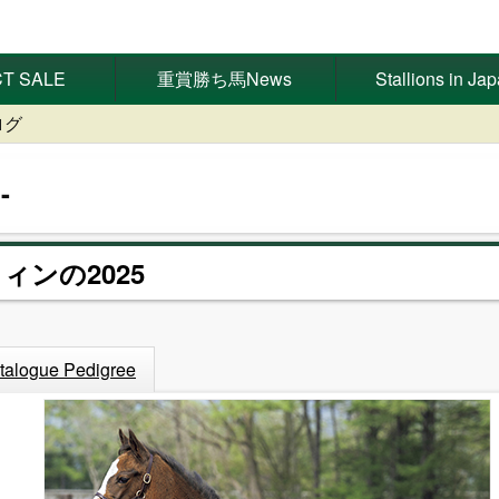
T SALE
重賞勝ち馬News
Stallions in Ja
ログ
クィンの2025
talogue Pedigree