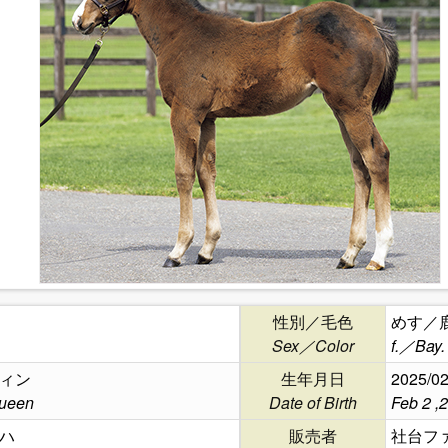
性別／毛色
めす／
Sex／Color
f.／Bay.
ィン
生年月日
2025/02
ueen
Date of Birth
Feb 2 ,
ハ
販売者
社台フ