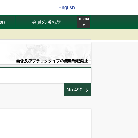
English
menu
pan
会員の勝ち馬
▼
画像及びブラックタイプの無断転載禁止
No.490