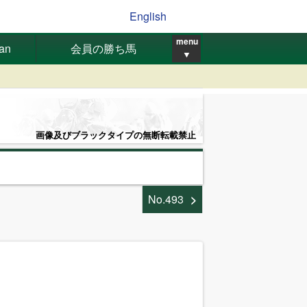
English
menu
pan
会員の勝ち馬
▼
画像及びブラックタイプの無断転載禁止
No.493