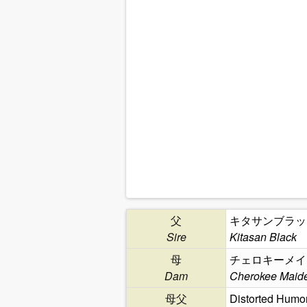
父
キタサンブラッ
Sire
Kitasan Black
母
チェロキーメイ
Dam
Cherokee Maid
母父
Distorted Humo