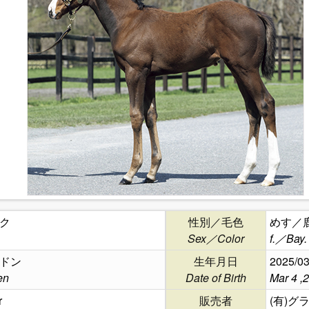
ク
性別／毛色
めす／
Sex／Color
f.／Bay.
ドン
生年月日
2025/03
en
Date of Birth
Mar 4 ,
r
販売者
(有)グ