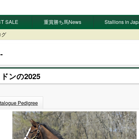
T SALE
重賞勝ち馬News
Stallions in Ja
ログ
イドンの2025
talogue Pedigree