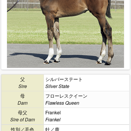
父
シルバーステート
Sire
Silver State
母
フローレスクイーン
Dam
Flawless Queen
母父
Frankel
Sire of Dam
Frankel
性別／毛色
牡／鹿