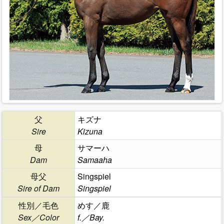
父
キズナ
Sire
Kizuna
母
サマーハ
Dam
Samaaha
母父
Singspiel
Sire of Dam
Singspiel
性別／毛色
めす／鹿
Sex／Color
f.／Bay.