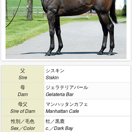
父
シスキン
Sire
Siskin
母
ジェラテリアバール
Dam
Gelateria Bar
母父
マンハッタンカフェ
Sire of Dam
Manhattan Cafe
性別／毛色
牡／黒鹿
Sex／Color
c.／Dark Bay