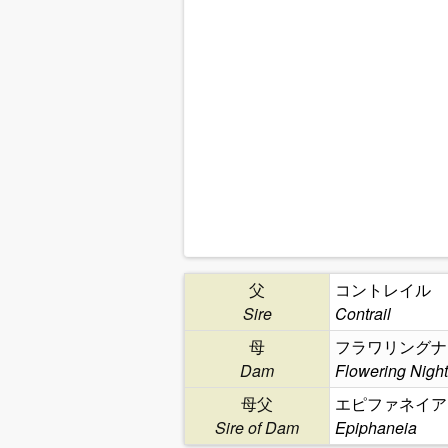
父
コントレイル
Sire
Contrail
母
フラワリングナ
Dam
Flowering Night
母父
エピファネイア
Sire of Dam
Epiphaneia