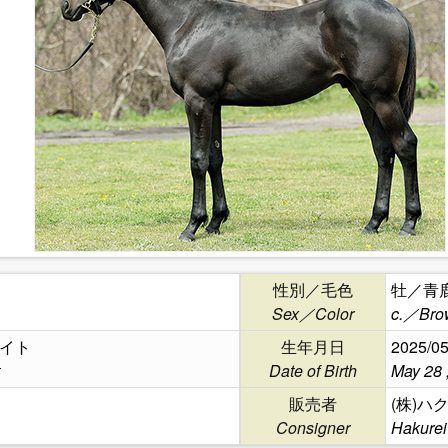
性別／毛色
牡／青
Sex／Color
c.／Bro
イト
生年月日
2025/05
Date of Birth
May 28 
販売者
(株)ハ
Consigner
Hakurei