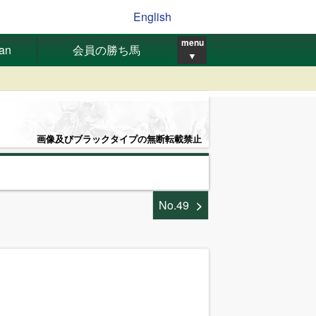
English
menu
pan
会員の勝ち馬
▼
画像及びブラックタイプの無断転載禁止
No.49