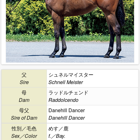
父
シュネルマイスター
Sire
Schnell Meister
母
ラッドルチェンド
Dam
Raddolcendo
母父
Danehill Dancer
Sire of Dam
Danehill Dancer
性別／毛色
めす／鹿
Sex／Color
f.／Bay.